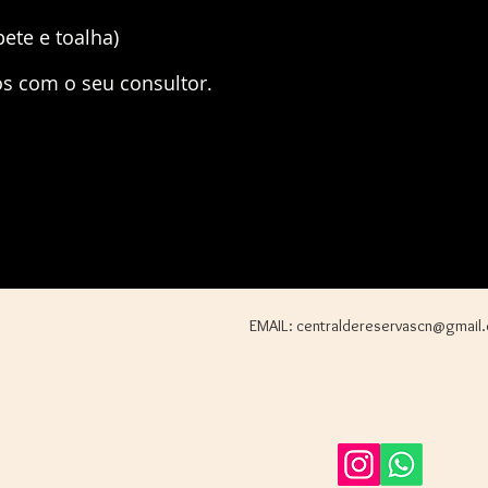
ete e toalha)
os com o seu consultor.
EMAIL:
centraldereservascn@gmail