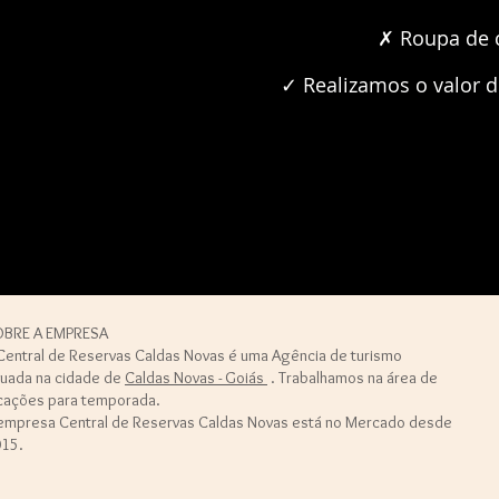
✗ Roupa de c
✓ Realizamos o valor d
BRE A EMPRESA
Central de Reservas Caldas Novas é uma Agência de turismo
tuada na cidade de
Caldas Novas - Goiás
. Trabalhamos na área de
cações para temporada.
empresa Central de Reservas Caldas Novas está no Mercado desde
15.