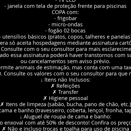
- janela com tela de proteção frente para piscinas
COPA com:
- frigobar
- micro-ondas
- fogão 02 bocas
- utensílios básicos (pratos, copos, talheres e panelas
era só aceita hospedagens mediante assinatura cartó
 Consulte com o seu consultor para mais esclarecime
izado essa assinatura poderá haver transtornos com 
ou cancelamentos sem aviso prévio.
rmite animais de estimação, mas conta com uma taxa
00. Consulte os valores com o seu consultor para que
↓ Itens não Inclusos:
✗ Refeições
✗ Transfer
✗ Higiene pessoal
✗ Itens de limpeza (sabão, bucha, pano de chão, etc.)
ama e banho (travesseiro, coberta, lençol, fronha, tap
↓ Aluguel de roupa de cama e banho:
o enxoval com até 50% de desconto! Confira os preç
✗ Não e incluso trocas e toalha para uso de piscina