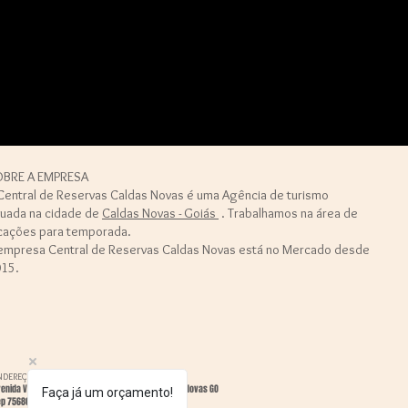
BRE A EMPRESA
Central de Reservas Caldas Novas é uma Agência de turismo
tuada na cidade de
Caldas Novas - Goiás
. Trabalhamos na área de
cações para temporada.
empresa Central de Reservas Caldas Novas está no Mercado desde
15.
NDEREÇO
enida Vera Cruz, Qd 34, Lt 1, nº98, São José, Caldas Novas GO
Faça já um orçamento!
ep 75680057