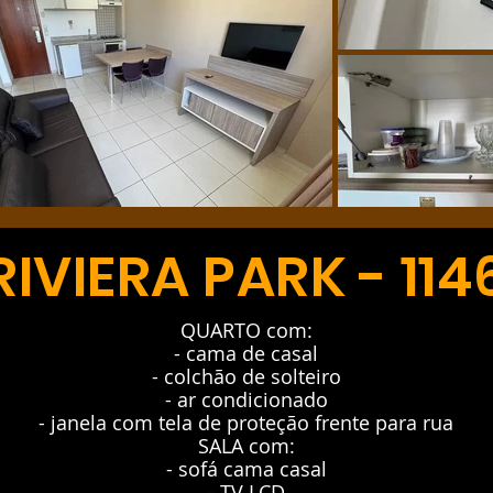
RIVIERA PARK - 114
QUARTO com:
- cama de casal
- colchão de solteiro
- ar condicionado
- janela com tela de proteção frente para rua
SALA com:
- sofá cama casal
- TV LCD