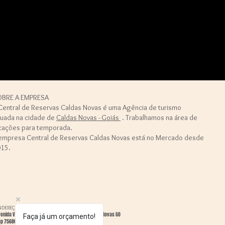
BRE A EMPRESA
Central de Reservas Caldas Novas é uma Agência de turismo
tuada na cidade de
Caldas Novas - Goiás
. Trabalhamos na área de
cações para temporada.
empresa Central de Reservas Caldas Novas está no Mercado desde
15.
NDEREÇO
enida Vera Cruz, Qd 34, Lt 1, nº98, São José, Caldas Novas GO
Faça já um orçamento!
ep 75680057