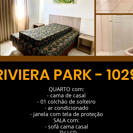
RIVIERA PARK - 102
QUARTO com:
- cama de casal
- 01 colchão de solteiro
- ar condicionado
- janela com tela de proteção
SALA com:
- sofá cama casal
- TV LCD