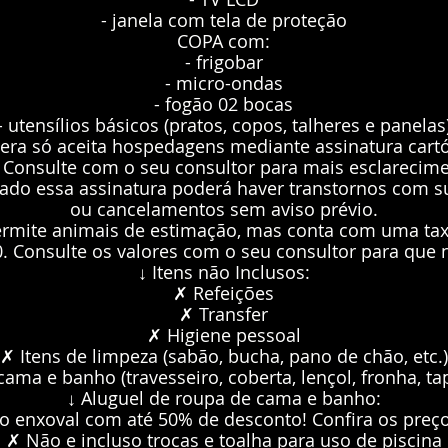
- janela com tela de proteção
COPA com:
- frigobar
- micro-ondas
- fogão 02 bocas
- utensílios básicos (pratos, copos, talheres e panelas
era só aceita hospedagens mediante assinatura cartó
 Consulte com o seu consultor para mais esclarecime
izado essa assinatura poderá haver transtornos com 
ou cancelamentos sem aviso prévio.
rmite animais de estimação, mas conta com uma taxa
00. Consulte os valores com o seu consultor para que
↓ Itens não Inclusos:
✗ Refeições
✗ Transfer
✗ Higiene pessoal
✗ Itens de limpeza (sabão, bucha, pano de chão, etc.)
ama e banho (travesseiro, coberta, lençol, fronha, tap
↓ Aluguel de roupa de cama e banho:
o enxoval com até 50% de desconto! Confira os preç
✗ Não e incluso trocas e toalha para uso de piscina