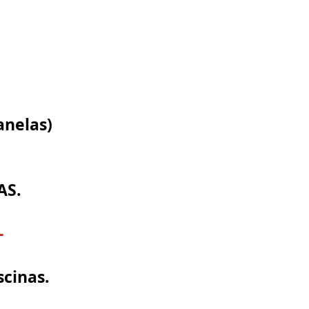
anelas)
AS.
-
scinas.