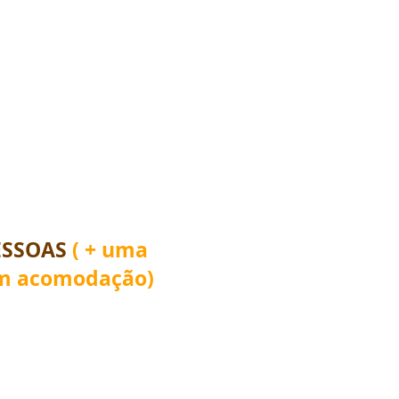
ESSOAS
( + uma
em acomodação)