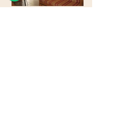
67 M² - area2 Quarto(s)2
Banheiro(s)6 Pessoas - máximo
permitido qualquer idade
SUÍTE COM AR CONDICIONADO E
CAMA DE CASAL. QUARTO COM
TRELICHE E UMA CAMA AUXILIAR DE
SOLTEIRO. BANHEIRO SOCIAL. SALA
COM SOFÁ BI-CAMA DE SOLTEIRO E
TV. COZINHA COM FOGÃO, GELADEIRA
E MICROONDAS. VARANDA COM TELA
DE PROTEÇÃO E DE FRENTE PARA
QUADRA. SEM SERVIÇO DE
CAMAREIRA E SEM ROUPARIA.
GARAGEM PARA UM VEÍCULO DE
PASSEIO. OBS: CAPACIDADE PARA 6
OCUPANTES - CRIANÇA DE QUALQUER
IDADE É CONTADA NO NÚMERO DE
OCUPANTES. TODOS OS OCUPANTES
TERÃO QUE USAR PULSEIRAS DE