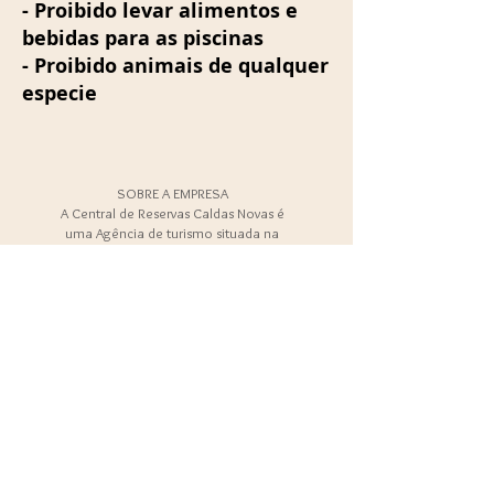
- Proibido levar alimentos e
bebidas para as piscinas
- Proibido animais de qualquer
especie
SOBRE A EMPRESA
A Central de Reservas Caldas Novas é
uma Agência de turismo situada na
cidade de
Caldas Novas - Goiás
.
Trabalhamos na área de locações para
temporada.
A empresa Central de Reservas Caldas
Novas está no Mercado desde 2015.
EMAIL:
centraldereservascn@gmail.com
ENDEREÇO
Avenida Vera Cruz, Qd 34, Lt 1, nº98, São José,