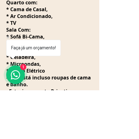
Quarto com:
* Cama de Casal,
* Ar Condicionado,
* TV
Sala Com:
* Sofá Bi-Cama,
* TV LCD,
Faça já um orçamento!
Copa Com:
* Geladeira,
* Microondas,
1
* Fogão Elétrico
- Não está incluso roupas de cama
e banho.
- Estacionamento Privativo, para
01 Veiculo de passeio.
- Limpeza da pia e utensilios é
responsabilidade do cliente
------------->> MULTA DE LIMPEZA R$
100,00 <<-------------
- Proibido Levar Alimentos e