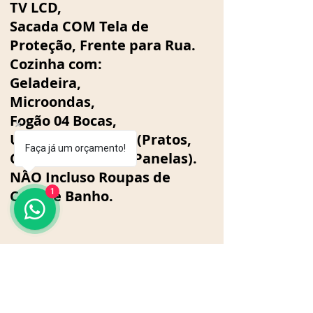
TV LCD,
Sacada COM Tela de
Proteção, Frente para Rua.
Cozinha com:
Geladeira,
Microondas,
Fogão 04 Bocas,
Utensílios Básicos (Pratos,
Faça já um orçamento!
Copos e Talheres, Panelas).
NÃO Incluso Roupas de
Cama e Banho.
1
SOBRE A EMPRESA
A Central de Reservas Caldas Novas é
uma Agência de turismo situada na
cidade de
Caldas Novas - Goiás
.
Trabalhamos na área de locações para
temporada.