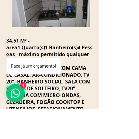
34.51 M² -
area1 Quarto(s)1 Banheiro(s)4 Pess
oas - máximo permitido qualquer
idade
Faça já um orçamento!
UMA SUITE DE CASAL COM CAMA
DE CASAL, AR-CONDICIONADO, TV
20", BANHEIRO SOCIAL, SALA COM
1
BICAMA DE SOLTEIRO, TV20",
COZINHA COM MICRO-ONDAS,
GELADEIRA, FOGÃO COOKTOP E
UTENSILIOS. ESTACIONAMENTO
PARA UM VEICULO DE PASSEIO,
COM SERVICO DE CAMAREIRA. SEM
ROUPARIA, TRAZER ROUPARIA
PROPRIA. CAPACIDADE PARA 4