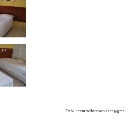
EMAIL:
centraldereservascn@gmail