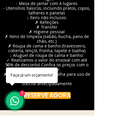
- Mesa de jantar com 4 lugares
- Utensílios básicos, incluindo pratos, copos,
talheres e panelas
↓ Itens não Inclusos:
✗ Refeições
✗ Transfer
✗ Higiene pessoal
✗ Itens de limpeza (sabão, bucha, pano de
chão, etc.)
✗ Roupa de cama e banho (travesseiro,
coberta, lençol, fronha, tapete e toalha)
↓ Aluguel de roupa de cama e banho:
✓ Realizamos o valor do enxoval com até
50% de desconto! Confira os preços com o
seu consultor.
✗ Não e incluso trocas e toalha para uso de
Faça já um orçamento!
piscina
Solicite antecipadamente
RESERVE AGORA
1
SOBRE A EMPRESA
A Central de Reservas Caldas Novas é