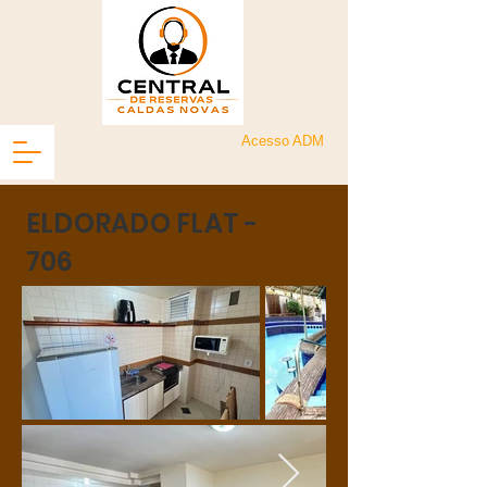
Acesso ADM
ELDORADO FLAT -
706